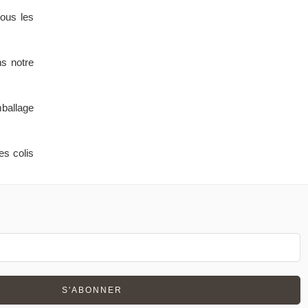
ous les
ns notre
mballage
es colis