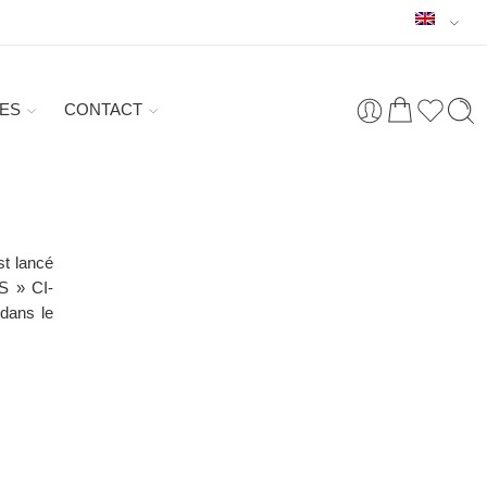
ES
CONTACT
st lancé
 » CI-
 dans le