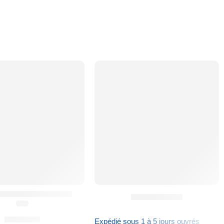
d Modulable AYCE®
Carte Cadeau
(5.0)
214,90
€
Expédié sous 1 à 5 jours ouvrés