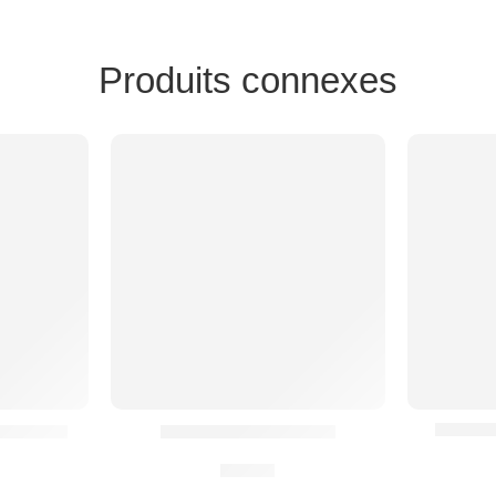
Produits connexes
Placar
DR® Slim
Kit Ceinturon HMB²®
0,00
€