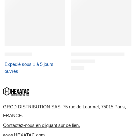
Poids
0,1 kg
0.00
0 avis
Couleur
Noir, Coyote Brown
5
0
Carte Cadeau
Poche de délestage HDP®
4
0
Expédié sous 1 à 5 jours
85,90
€
3
0
ouvrés
2
0
1
0
Seuls les clients connectés qui ont acheté ce produit peuvent
GRCD DISTRIBUTION SAS, 75 rue de Lourmel, 75015 Paris,
laisser un avis.
FRANCE.
Contactez-nous en cliquant sur ce lien.
Commentaires
www.HEXATAC.com