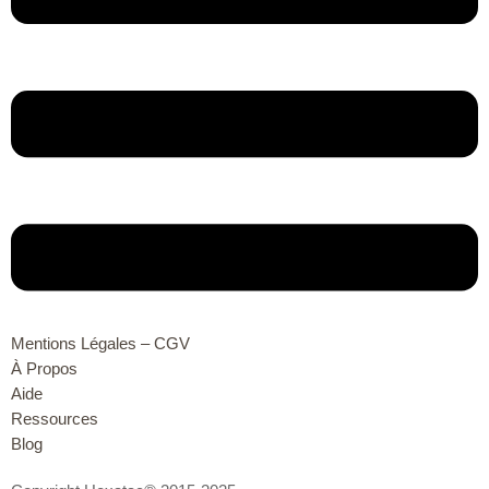
(1) extension de zip gauche
(1) extension de zip droit
ORIGINES
:
Fabrication : EU | Matériaux : USA et EU
Garantie à vie contre les défauts de fabrication.
Mentions Légales – CGV
À Propos
Aide
Ressources
Blog