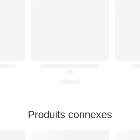
 HMCR®
Harnais HX® Rembourré
In
(5.0)
79,90
€
Produits connexes