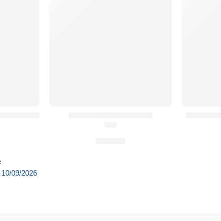
KS® – KST x HXTC
Cummerbunds Rigides
Cummerb
(4.0)
99,90
€
e
: 10/09/2026