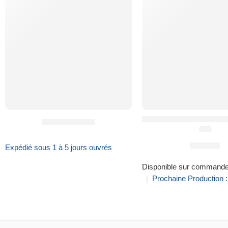
Insert Médical HIFA
Carte Cadeau
(5.0)
56,90
€
Expédié sous 1 à 5 jours ouvrés
Disponible sur command
|
Prochaine Production 