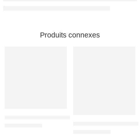
Produits connexes
T-Shirt Pare-Balles SB-001™ | Anti-Lame & Anti-Aiguille | VPAM Ni
Gilet Pare-Balles Discret SB-0
589,90
€
–
679,90
€
598,90
€
–
730,90
€